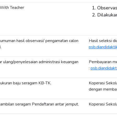
 With Teacher
Observas
Dilakuka
umuman hasil observasi/ pengamatan calon
Hasil seleksi 
.
psb.diandidaktik
r ulang/penyelesaian administrasi keuangan
Pembayaran mel
:
psb.diandidakti
ukuran baju seragam KB-TK.
Koperasi Sekol
dengan membaw
ambilan seragam Pendaftaran antar jemput.
Koperasi Sekol