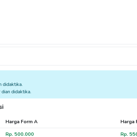
 didaktika.
dian didaktika.
si
Harga Form A
Harga 
Rp. 500.000
Rp. 55