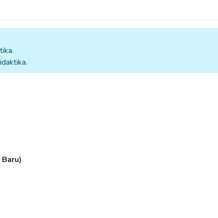
tika.
idaktika.
 Baru)