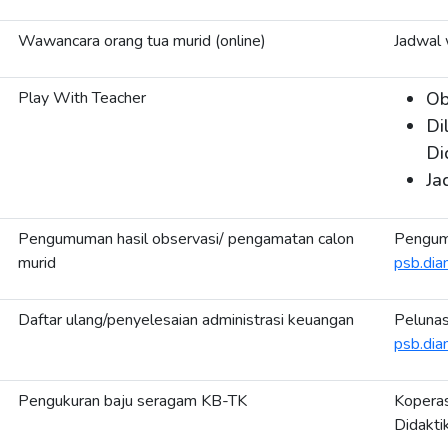
Wawancara orang tua murid (online)
Jadwal 
Play With Teacher
Ob
Di
Di
Ja
Pengumuman hasil observasi/ pengamatan calon
Pengum
murid
psb.dian
Daftar ulang/penyelesaian administrasi keuangan
Pelunas
psb.dian
Pengukuran baju seragam KB-TK
Koperas
Didakti