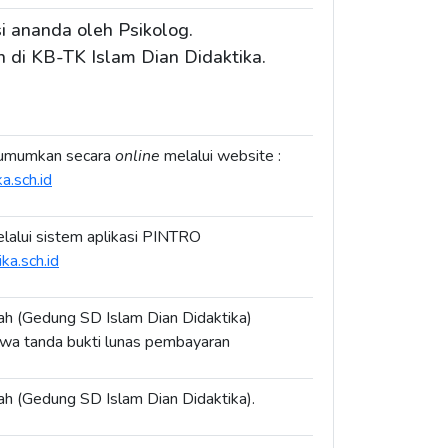
i ananda oleh Psikolog.
n di KB-TK Islam Dian Didaktika.
diumumkan secara
online
melalui website :
a.sch.id
alui sistem aplikasi PINTRO
ka.sch.id
ah (Gedung SD Islam Dian Didaktika)
a tanda bukti lunas pembayaran
ah (Gedung SD Islam Dian Didaktika).