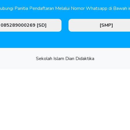
ubungi Panitia Pendaftaran Melalui Nomor Whatsapp di Bawah in
085289000269 [SD]
[SMP]
Sekolah Islam Dian Didaktika