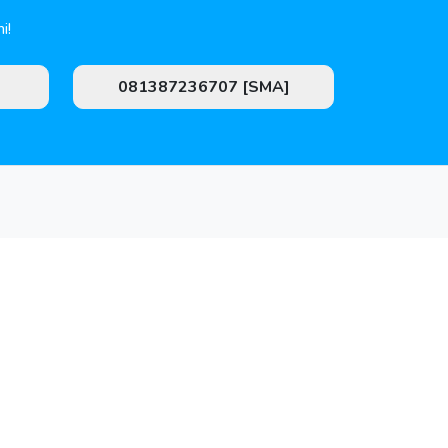
i!
081387236707 [SMA]