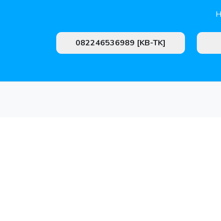
H
082246536989 [KB-TK]